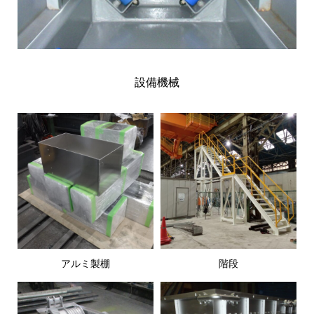
設備機械
アルミ製棚
階段